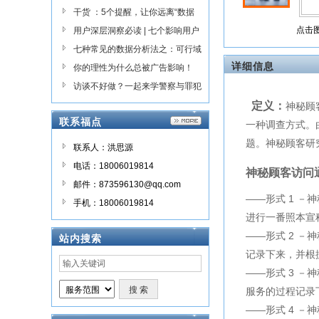
厦门福点管理咨询有限公司主要面
干货 ：5个提醒，让你远离“数据
向全国的国内的市场调研跟广告策
点击
呆”
用户深层洞察必读 | 七个影响用户
划，目前已有数十家企业提供了调
行为的原理
七种常见的数据分析法之：可行域
研，优质，用心服务赢得很多的企
业的好评与信赖，在福建区域树立
详细信息
分析
你的理性为什么总被广告影响！
起公司良好品牌；我们相信，通过
访谈不好做？一起来学警察与罪犯
我们的不断努力和追求，一定能够
的谈话技巧吧！
定义：
神秘顾
实现与中小企业的互利共赢。
联系福点
一种调查方式。
题。神秘顾客研
联系人：洪思源
电话：18006019814
神秘顾客访问通
邮件：873596130@qq.com
——形式 1 
手机：18006019814
进行一番照本宣
——形式 2 
站内搜索
记录下来，并根
——形式 3 
服务的过程记录
——形式 4 