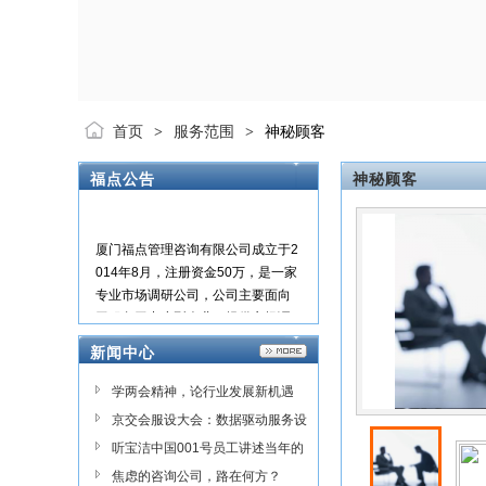
首页
服务范围
神秘顾客
>
>
福点公告
神秘顾客
厦门福点管理咨询有限公司成立于2
014年8月，注册资金50万，是一家
专业市场调研公司，公司主要面向
于服务于中小型企业，提供市场调
研数据，实地走访当地的连锁门
新闻中心
店，监督市场提供有效的数据。公
司以“质量第一，用心服务”为核心价
学两会精神，论行业发展新机遇
值；一切以顾客的需求为中心，希
——TPAC-CAMIR线上交流会
京交会服设大会：数据驱动服务设
望通过专业调研水平和艰苦奋斗，
重新塑造企业的形象，为企业产品
计
听宝洁中国001号员工讲述当年的
推广发展提供服务指导。 三年来，
故事
焦虑的咨询公司，路在何方？