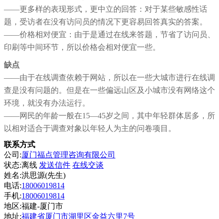
——更多样的表现形式，更中立的回答：对于某些敏感性话
题，受访者在没有访问员的情况下更容易回答真实的答案。
——价格相对便宜：由于是通过在线来答题，节省了访问员、
印刷等中间环节，所以价格会相对便宜一些。
缺点
——由于在线调查依赖于网站，所以在一些大城市进行在线调
查是没有问题的。但是在一些偏远山区及小城市没有网络这个
环境，就没有办法运行。
——网民的年龄一般在15—45岁之间，其中年轻群体居多，所
以相对适合于调查对象以年轻人为主的问卷项目。
联系方式
公司:
厦门福点管理咨询有限公司
状态:
离线
发送信件
在线交谈
姓名:洪思源(先生)
电话:
18006019814
手机:
18006019814
地区:福建-厦门市
地址:
福建省厦门市湖里区金益六里7号