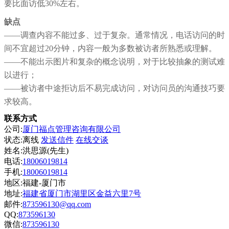
要比面访低30%左右。
缺点
——调查内容不能过多、过于复杂。通常情况，电话访问的时
间不宜超过20分钟，内容一般为多数被访者所熟悉或理解。
——不能出示图片和复杂的概念说明，对于比较抽象的测试难
以进行；
——被访者中途拒访后不易完成访问，对访问员的沟通技巧要
求较高。
联系方式
公司:
厦门福点管理咨询有限公司
状态:
离线
发送信件
在线交谈
姓名:洪思源(先生)
电话:
18006019814
手机:
18006019814
地区:福建-厦门市
地址:
福建省厦门市湖里区金益六里7号
邮件:
873596130@qq.com
QQ:
873596130
微信:
873596130